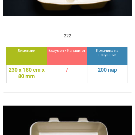
222
Димензии
Волумен / Капацитет
Количина на
пакување
230 x 180 cm x
/
200 пар
80 mm