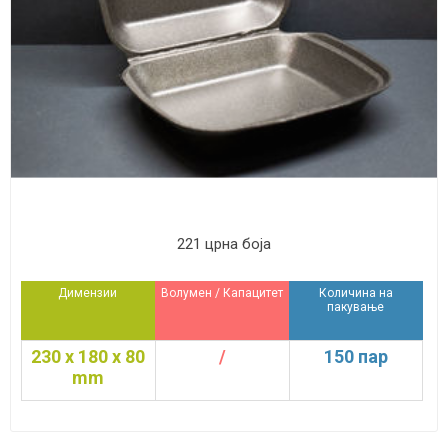
221 црна боја
Димензии
Волумен / Капацитет
Количина на
пакување
230 x 180 x 80
/
150 пар
mm