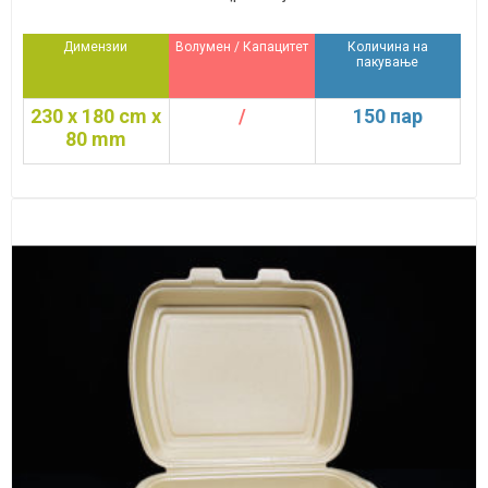
Димензии
Волумен / Капацитет
Количина на
пакување
230 x 180 cm x
/
150 пар
80 mm