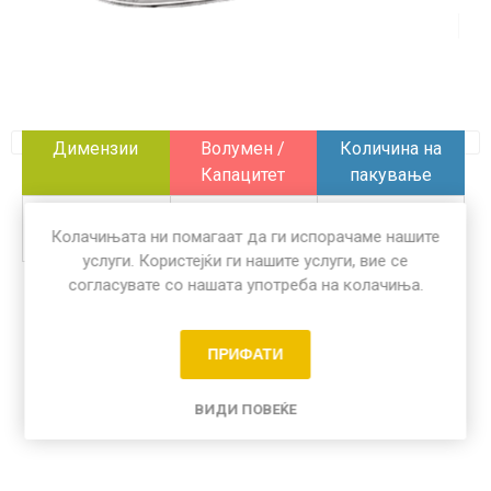
Димензии
Волумен /
Количина на
Капацитет
пакување
351 x 243 x 23
850 ml
100 пар
Колачињата ни помагаат да ги испорачаме нашите
mm
услуги. Користејќи ги нашите услуги, вие се
согласувате со нашата употреба на колачиња.
Share:
ПРИФАТИ
ВИДИ ПОВЕЌЕ