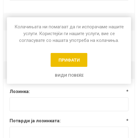
Опции
Колачињата ни помагаат да ги испорачаме нашите
услуги. Користејќи ги нашите услуги, вие се
согласувате со нашата употреба на колачиња.
Билтен
ПРИФАТИ
Вашата лозинка
ВИДИ ПОВЕЌЕ
Лозинка:
*
Потврди ја лозинката:
*