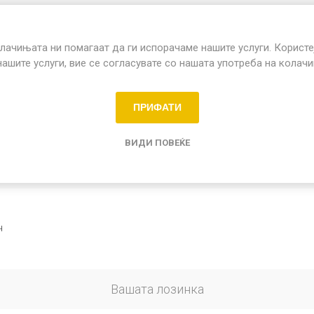
Детали за компанијата
лачињата ни помагаат да ги испорачаме нашите услуги. Користе
нашите услуги, вие се согласувате со нашата употреба на колач
омпанија:
ПРИФАТИ
ВИДИ ПОВЕЌЕ
Опции
н
Вашата лозинка