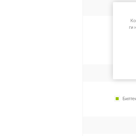
Ко
ги 
Име на к
Билте