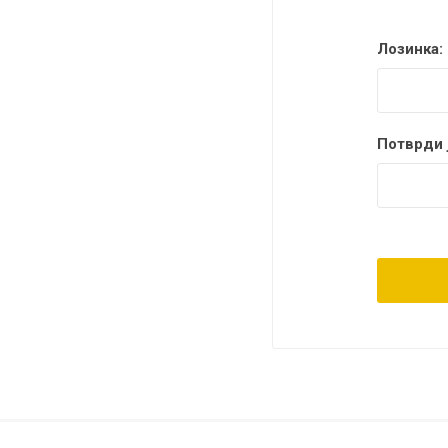
Лозинка:
Потврди ј