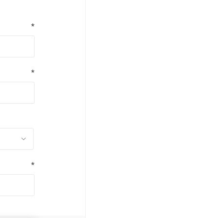
*
*
*