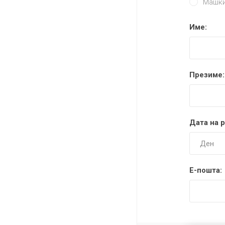
ПОСЕБЕН ПРОГРАМ
Машк
РАЗНО
Име:
ПП микр
Презиме:
Дата на 
Е-пошта: