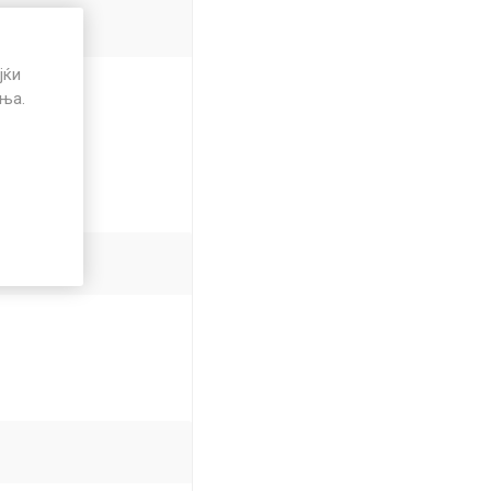
јќи
иња.