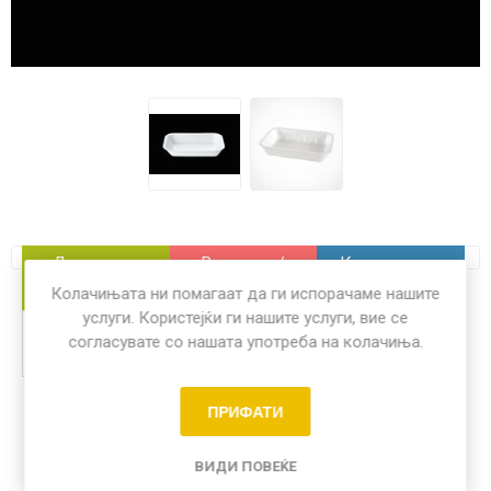
Димензии
Волумен /
Количина на
Капацитет
пакување
Колачињата ни помагаат да ги испорачаме нашите
услуги. Користејќи ги нашите услуги, вие се
240 x 160 x 46
/
180 пар
согласувате со нашата употреба на колачиња.
mm
ПРИФАТИ
Share:
ВИДИ ПОВЕЌЕ