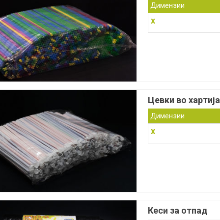
Димензии
x
Цевки во хартија
Димензии
x
Кеси за отпад