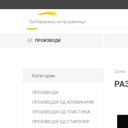
ПРОИЗВОДИ
ПРОИЗВОДИ ОД ПЛАСТИКА
ПРОИЗВОДИ ОД АЛУМИНИУМ
Дома
Категории
РА
ПРОИЗВОДИ ОД СТИРОПОР
ПРОИЗВОДИ
ПРОИЗВОДИ ОД КАРТОН
ПРОИЗВОДИ ОД АЛУМИНИУМ
ФОЛИИ
Садови 
Тацни
Кутии за
Алумини
ПРОИЗВОДИ ОД ПЛАСТИКА
ПАКОВАНИ ПРОИЗВОДИ
ПРОИЗВОДИ ОД СТИРОПОР