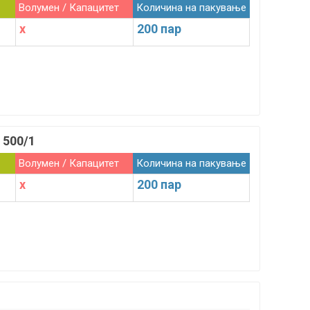
Волумен / Капацитет
Количина на пакување
x
200 пар
 500/1
Волумен / Капацитет
Количина на пакување
x
200 пар