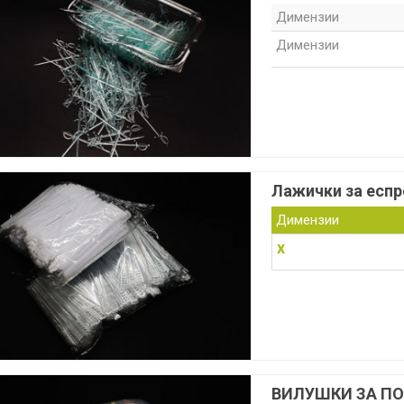
Димензии
Димензии
Лажички за еспр
Димензии
x
ВИЛУШКИ ЗА П