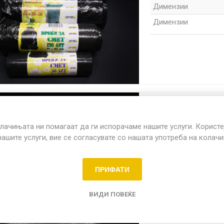
Димензии
Димензии
Кеси за замрзну
Димензии
лачињата ни помагаат да ги испорачаме нашите услуги. Користе
Димензии
нашите услуги, вие се согласувате со нашата употреба на колач
ПРИФАТИ
ВИДИ ПОВЕЌЕ
Трговски кеси