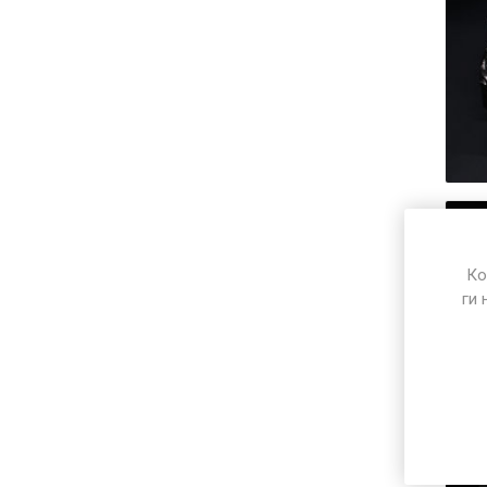
Ко
ги 