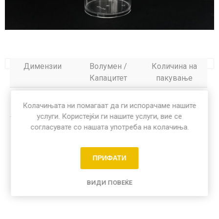
Димензии
Волумен /
Количина на
Капацитет
пакување
Димензии
Волумен /
Количина на
Колачињата ни помагаат да ги испорачаме нашите
Капацитет
пакување
услуги. Користејќи ги нашите услуги, вие се
согласувате со нашата употреба на колачиња.
Share:
ПРИФАТИ
ВИДИ ПОВЕЌЕ