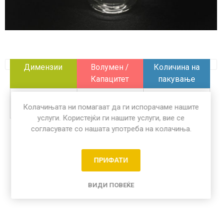
Димензии
Волумен /
Количина на
Капацитет
пакување
x
350 ml
100 пар
Колачињата ни помагаат да ги испорачаме нашите
услуги. Користејќи ги нашите услуги, вие се
согласувате со нашата употреба на колачиња.
Share:
ПРИФАТИ
ВИДИ ПОВЕЌЕ