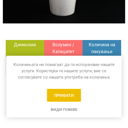
Димензии
Волумен /
Количина на
Капацитет
пакување
x
360 ml
100 пар
Колачињата ни помагаат да ги испорачаме нашите
услуги. Користејќи ги нашите услуги, вие се
согласувате со нашата употреба на колачиња.
Share:
ПРИФАТИ
ВИДИ ПОВЕЌЕ