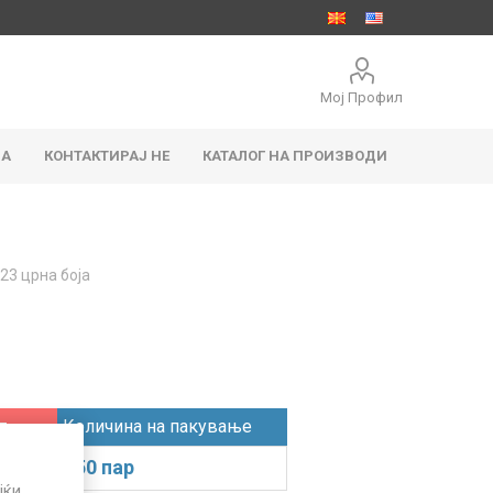
Мој Профил
ЈА
КОНТАКТИРАЈ НЕ
КАТАЛОГ НА ПРОИЗВОДИ
23 црна боја
адови
тацни
Правоаголни садови
Чаши
т
Количина на пакување
150 пар
јќи