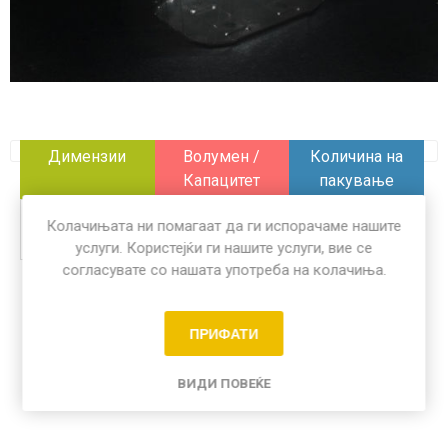
Димензии
Волумен /
Количина на
Капацитет
пакување
170 x 105 mm
x
100 пар
Колачињата ни помагаат да ги испорачаме нашите
услуги. Користејќи ги нашите услуги, вие се
согласувате со нашата употреба на колачиња.
Share:
ПРИФАТИ
ВИДИ ПОВЕЌЕ