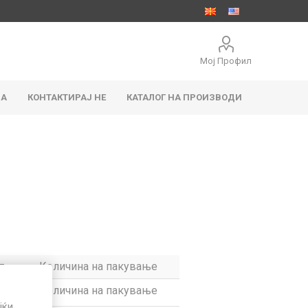
Мој Профил
ЈА
КОНТАКТИРАЈ НЕ
КАТАЛОГ НА ПРОИЗВОДИ
адови
тацни
Правоаголни садови
Чаши
т
Количина на пакување
т
Количина на пакување
јќи