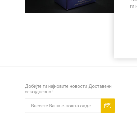
ПОСЕБЕН ПРОГРАМ
ги 
РАЗНО
ПП микр
Добијте ги најновите новости
Доставени
секојдневно!