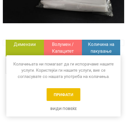
Димензии
Волумен /
Количина на
Капацитет
пакување
x
x
100 пар
Колачињата ни помагаат да ги испорачаме нашите
услуги. Користејќи ги нашите услуги, вие се
согласувате со нашата употреба на колачиња.
Share:
ПРИФАТИ
ВИДИ ПОВЕЌЕ