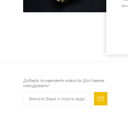
ПОСЕБЕН ПРОГРАМ
ги 
РАЗНО
ПП микр
Добијте ги најновите новости
Доставени
секојдневно!