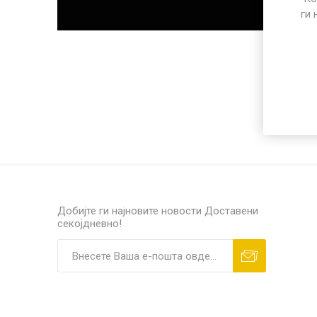
ПОСЕБЕН ПРОГРАМ
ги 
РАЗНО
ПП микр
Добијте ги најновите новости
Доставени
секојдневно!